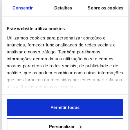
Consentir
Detalhes
Sobre os cookies
Este website utiliza cookies
Abu Dhabi: UFC
Sporting vence Mónaco
Utilizamos cookies para personalizar conteúdo e
Paramount Fight Night 17
por 2-0 e conquista
anúncios, fornecer funcionalidades de redes sociais e
Troféu Cinco Violinos
analisar o nosso tráfego. Também partilhamos
ID: 47519673
Data: 25/07/2026 21:59
ID: 47519666
Data: 25/07/2026 21:57
informações acerca da sua utilização do site com os
nossos parceiros de redes sociais, de publicidade e de
13 IMAGENS
18 IMAGENS
análise, que as podem combinar com outras informações
que lhes forneceu ou recolhidas por estes a partir da sua
utilização dos respetivos serviços.
Manifestação nacional
Benfica vence
Permitir todos
contra o "caos nos
Belenenses por 5-1 em
Exames Nacionais" em
jogo de preparação para a
Lisboa
temporada 2026/27
ID: 47515278
Data: 24/07/2026 20:09
ID: 47515237
Data: 24/07/2026 19:58
Personalizar