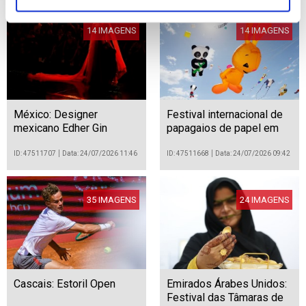
14 IMAGENS
14 IMAGENS
México: Designer
Festival internacional de
mexicano Edher Gin
papagaios de papel em
apresenta a coleção
Bali
«Living Gold» na
ID: 47511707
Data: 24/07/2026 11:46
ID: 47511668
Data: 24/07/2026 09:42
Intermoda
35 IMAGENS
24 IMAGENS
Cascais: Estoril Open
Emirados Árabes Unidos:
Festival das Tâmaras de