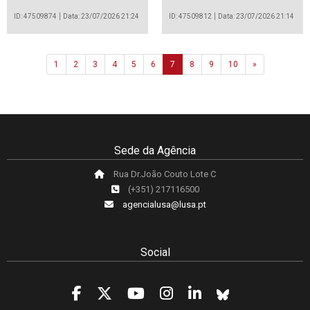
Al Dhaid
ID: 47509874
Data: 23/07/2026 21:24
ID: 47509812
Data: 23/07/2026 21:14
Next
1
2
3
4
5
6
7
8
9
10
»
Sede da Agência
Rua Dr.João Couto Lote C
(+351) 217116500
agencialusa@lusa.pt
Social