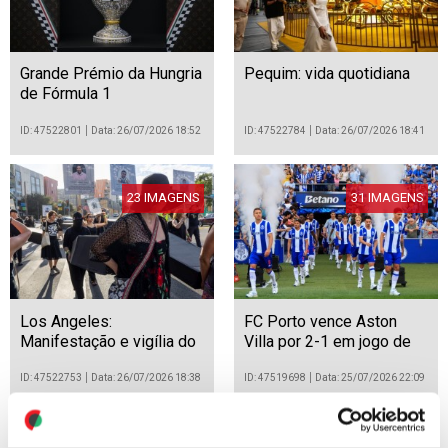
Grande Prémio da Hungria
Pequim: vida quotidiana
de Fórmula 1
ID: 47522801
Data: 26/07/2026 18:52
ID: 47522784
Data: 26/07/2026 18:41
23 IMAGENS
31 IMAGENS
Los Angeles:
FC Porto vence Aston
Manifestação e vigília do
Villa por 2-1 em jogo de
"Dia de Ação pela
preparação para a
Abolição do ICE"
temporada 2026/27
ID: 47522753
Data: 26/07/2026 18:38
ID: 47519698
Data: 25/07/2026 22:09
16 IMAGENS
23 IMAGENS