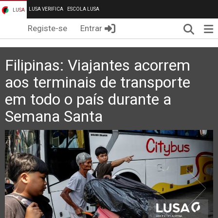
LUSA VERIFICA
ESCOLA LUSA
LUSA
Pesqui
Me
Registe-se
Entrar
Filipinas: Viajantes acorrem
aos terminais de transporte
em todo o país durante a
Semana Santa