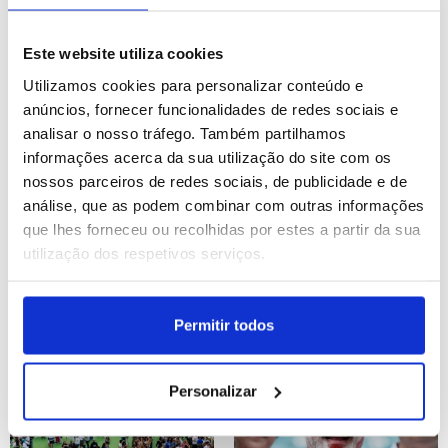
Ténis: Termina torneio de
Festival de San Fermín
Wimbledon masculinos e
em Pamplona
Este website utiliza cookies
femininos em Londres
ID: 47451079
Data: 12/07/2026 17:12
ID: 47450386
Data: 12/07/2026 12:43
Utilizamos cookies para personalizar conteúdo e
anúncios, fornecer funcionalidades de redes sociais e
analisar o nosso tráfego. Também partilhamos
15 IMAGENS
30 IMAGENS
informações acerca da sua utilização do site com os
nossos parceiros de redes sociais, de publicidade e de
análise, que as podem combinar com outras informações
que lhes forneceu ou recolhidas por estes a partir da sua
utilização dos respetivos serviços.
A instalação «Clinamen»,
Mundial2026: Argentina
de Celeste Boursier-
vence '10' da Suíça no
Mougenot, no Park
prolongamento e está nas
Permitir todos
Avenue Armory
'meias'
ID: 47449911
Data: 12/07/2026 10:00
ID: 47449898
Data: 12/07/2026 09:21
Personalizar
33 IMAGENS
34 IMAGENS