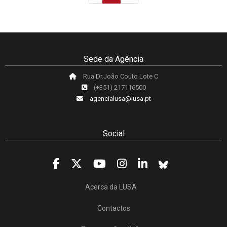
Sede da Agência
Rua Dr.João Couto Lote C
(+351) 217116500
agencialusa@lusa.pt
Social
Acerca da LUSA
Contactos