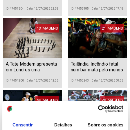
oficina em Munique
ID: 47457304
Data: 13/07/2026 22:38
ID: 47455985
Data: 13/07/2026 17:18
13 IMAGENS
21 IMAGENS
A Tate Modern apresenta
Tailândia: Incêndio fatal
em Londres uma
num bar mata pelo menos
exposição dedicada a Ana
27 pessoas em
Mendieta
Banguecoque
ID: 47454200
Data: 13/07/2026 12:36
ID: 47453243
Data: 13/07/2026 09:33
50 IMAGENS
28 IMAGENS
Consentir
Detalhes
Sobre os cookies