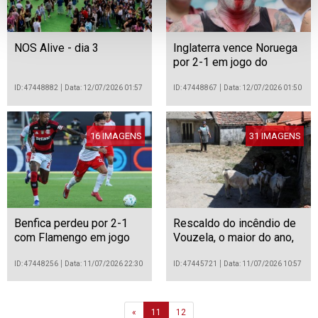
NOS Alive - dia 3
Inglaterra vence Noruega
por 2-1 em jogo do
Mundial de futebol de
2026
ID: 47448882
Data: 12/07/2026 01:57
ID: 47448867
Data: 12/07/2026 01:50
16 IMAGENS
31 IMAGENS
Benfica perdeu por 2-1
Rescaldo do incêndio de
com Flamengo em jogo
Vouzela, o maior do ano,
do Troféu do Algarve de
até então
futebol
ID: 47448256
Data: 11/07/2026 22:30
ID: 47445721
Data: 11/07/2026 10:57
Previous
«
11
12