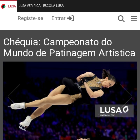
LUSA VERIFICA
ESCOLA LUSA
LUSA
Pesqui
Me
Registe-se
Entrar
Chéquia: Campeonato do
Mundo de Patinagem Artística