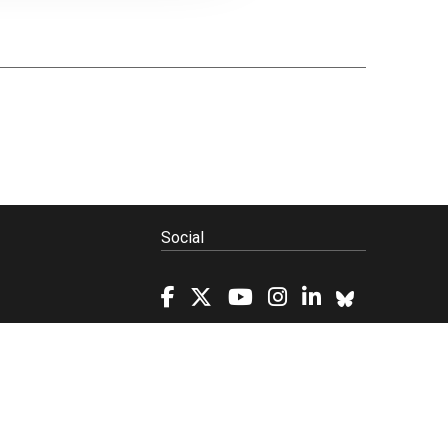
Social
Política de Cookies
Projetos/SATDAP
Powered by
>>
news
asset