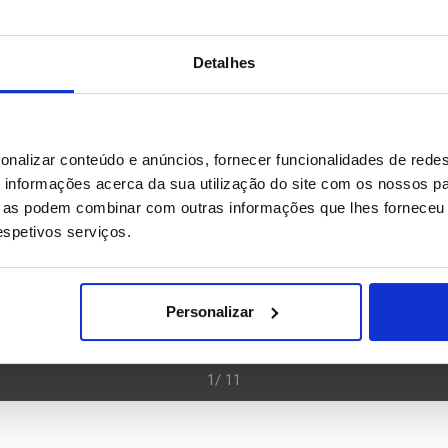
Detalhes
onalizar conteúdo e anúncios, fornecer funcionalidades de redes
informações acerca da sua utilização do site com os nossos pa
ue as podem combinar com outras informações que lhes forneceu 
respetivos serviços.
Personalizar
Foto: FRANCK ROBICHON
Grande Prémio de Fórmula 1 do Japão - sessão de treinos
1/ 11