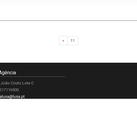
Previous
«
11
Agência
.João Couto Lote C
 217116500
alusa@lusa.pt
 LUSA
Contactos
Termos e Condições
Política de Privacidade
reservados