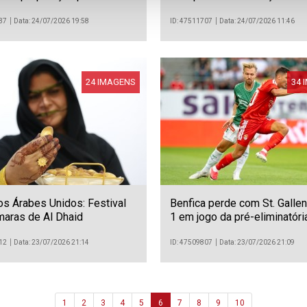
ada 2026/27
Gold» na Intermoda
37
Data: 24/07/2026 19:58
ID: 47511707
Data: 24/07/2026 11:46
24 IMAGENS
34 
s Árabes Unidos: Festival
Benfica perde com St. Gallen
maras de Al Dhaid
1 em jogo da pré-eliminatóri
Liga Europa de futebol
12
Data: 23/07/2026 21:14
ID: 47509807
Data: 23/07/2026 21:09
1
2
3
4
5
6
7
8
9
10