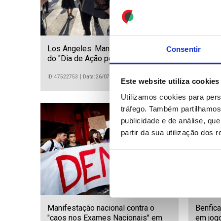
Los Angeles: Manifestação e vigília
FC Port
Consentir
do "Dia de Ação pela Abolição do
em jogo
ICE"
tempor
ID: 47522753
Data: 26/07/2026 18:38
ID: 475196
Este website utiliza cookies
Utilizamos cookies para pers
tráfego. Também partilhamos 
publicidade e de análise, q
13 IMAGENS
partir da sua utilização dos 
Manifestação nacional contra o
Benfic
"caos nos Exames Nacionais" em
em jogo