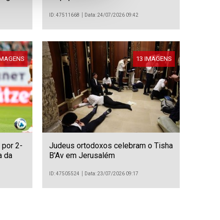
ID: 47511668
Data: 24/07/2026 09:42
IMAGENS
13 IMAGENS
 por 2-
Judeus ortodoxos celebram o Tisha
a da
B'Av em Jerusalém
ID: 47505524
Data: 23/07/2026 09:17