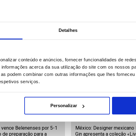
o vence Aston Villa por 2-1
Abu Dhabi: UFC Paramount F
Detalhes
 de preparação para a
Night 17
ada 2026/27
98
Data: 25/07/2026 22:09
ID: 47519673
Data: 25/07/2026 21:59
onalizar conteúdo e anúncios, fornecer funcionalidades de redes
informações acerca da sua utilização do site com os nossos pa
ue as podem combinar com outras informações que lhes forneceu 
18 IMAGENS
14 
respetivos serviços.
Personalizar
a vence Belenenses por 5-1
México: Designer mexicano 
 de preparação para a
Gin apresenta a coleção «Liv