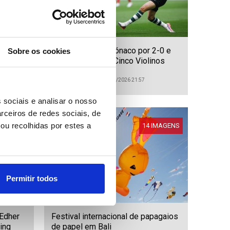
ight
Sporting vence Mónaco por 2-0 e
Sobre os cookies
conquista Troféu Cinco Violinos
ID: 47519666
Data: 25/07/2026 21:57
 sociais e analisar o nosso
rceiros de redes sociais, de
ou recolhidas por estes a
IMAGENS
14 IMAGENS
Permitir todos
Edher
Festival internacional de papagaios
ing
de papel em Bali