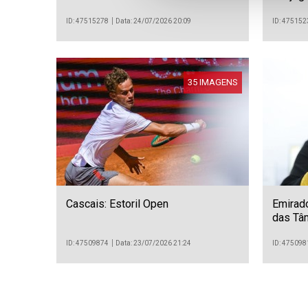
Lisboa
tempor
ID: 47515278
Data: 24/07/2026 20:09
ID: 475152
35 IMAGENS
Cascais: Estoril Open
Emirado
das Tâ
ID: 47509874
Data: 23/07/2026 21:24
ID: 475098