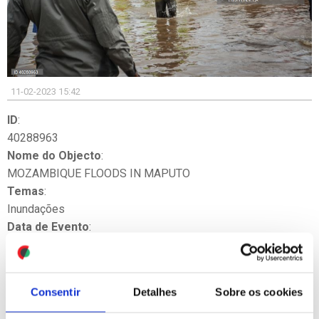
11-02-2023 15:42
ID
:
40288963
Nome do Objecto
:
MOZAMBIQUE FLOODS IN MAPUTO
Temas
:
Inundações
Data de Evento
:
11/02/2023 14:56
Fonte
:
LUSA
Consentir
Detalhes
Sobre os cookies
Crédito
:
LUSA