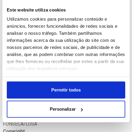
Autor
:
Este website utiliza cookies
LUIS FONSECA
Utilizamos cookies para personalizar conteúdo e
Localização
:
anúncios, fornecer funcionalidades de redes sociais e
Maputo, Moçambique
analisar o nosso tráfego. Também partilhamos
Dimensões
:
informações acerca da sua utilização do site com os
6000 x 4000 px
nossos parceiros de redes sociais, de publicidade e de
Legenda
:
análise, que as podem combinar com outras informações
More than 300 people were rescued today by boats of the
que lhes forneceu ou recolhidas por estes a partir da sua
authorities, companies and individuals who have pulled them
utilização dos respetivos serviços.
out of trees, roofs of houses or pieces of land that remained
as islands - in an action in which others participate with
diving equipment and still others with water bikes for
Permitir todos
recognition. Among those rescued are many children, some
without the company of adults, report the volunteers who
have formed a kind of makeshift base where the Maputo-
Personalizar
Boane road is cut off, 11 February 2023. LUIS
FONSECA/LUSA
Copyright
: