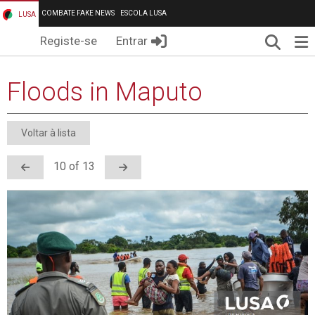
COMBATE FAKE NEWS
ESCOLA LUSA
LUSA
Pesqui
Me
Registe-se
Entrar
Floods in Maputo
Voltar à lista
10 of 13
Anterior
Próximo