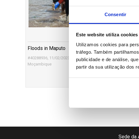
Consentir
Este website utiliza cookies
Utilizamos cookies para pers
Floods in Maputo
tráfego. Também partilhamos 
#40288936,
11/02/2023 15:36,
Maputo,
publicidade e de análise, q
Moçambique
partir da sua utilização dos 
Sede da 