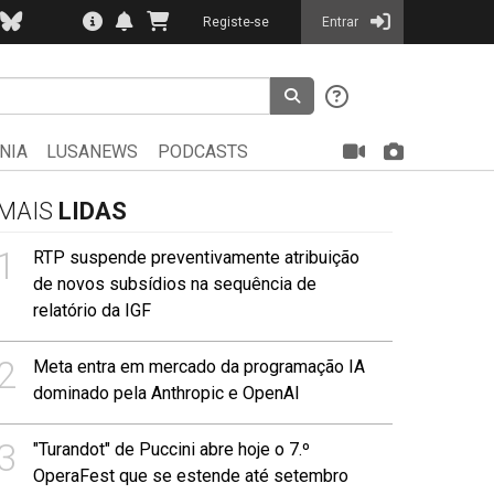
Registe-se
Entrar
NIA
LUSANEWS
PODCASTS
MAIS
LIDAS
1
RTP suspende preventivamente atribuição
de novos subsídios na sequência de
relatório da IGF
2
Meta entra em mercado da programação IA
dominado pela Anthropic e OpenAI
3
"Turandot" de Puccini abre hoje o 7.º
OperaFest que se estende até setembro