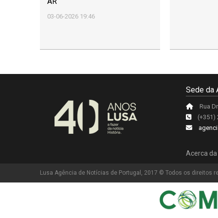
AR
03-06-2026 19:46
Sede da 
Rua Dr
(+351)
agenci
Acerca da
Lusa Agência de Notícias de Portugal, 2017 © Todos os direitos 