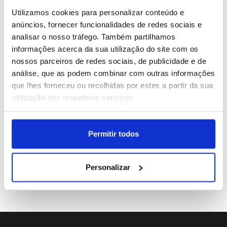
2
Meta entra em mercado da programação IA dominado
Utilizamos cookies para personalizar conteúdo e
pela Anthropic e OpenAI
anúncios, fornecer funcionalidades de redes sociais e
analisar o nosso tráfego. Também partilhamos
3
"Turandot" de Puccini abre hoje o 7.º OperaFest que
informações acerca da sua utilização do site com os
se estende até setembro
nossos parceiros de redes sociais, de publicidade e de
análise, que as podem combinar com outras informações
4
SeixalJazz marcado de 08 a 17 de outubro com
que lhes forneceu ou recolhidas por estes a partir da sua
Jason Moran, Myra Melford e Camilla George
utilização dos respetivos serviços.
5
GNR, Agir e Aurea no Festival Dunas de São Jacinto
Permitir todos
Personalizar