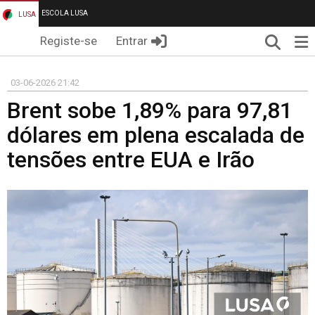
ESCOLA LUSA
LUSA
Pesqui
Me
Registe-se
Entrar
03-06-2026 21:42
Brent sobe 1,89% para 97,81
dólares em plena escalada de
tensões entre EUA e Irão