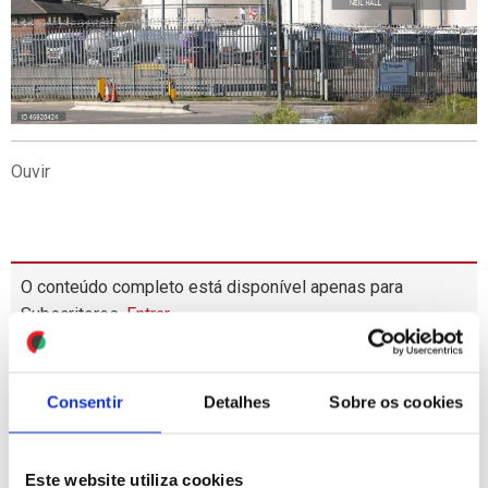
Ouvir
O conteúdo completo está disponível apenas para
Subscritores.
Entrar
MAIS
LIDAS
Consentir
Detalhes
Sobre os cookies
1
RTP suspende preventivamente atribuição de novos
subsídios na sequência de relatório da IGF
Este website utiliza cookies