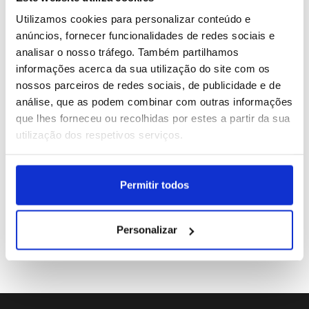
2
Festas do Povo de Campo Maior arrancam no sábado
Utilizamos cookies para personalizar conteúdo e
e esperam mais de 400 mil visitantes
anúncios, fornecer funcionalidades de redes sociais e
analisar o nosso tráfego. Também partilhamos
3
Embaixador de Israel pede cancelamento do concerto
informações acerca da sua utilização do site com os
de Kanye West no Algarve
nossos parceiros de redes sociais, de publicidade e de
análise, que as podem combinar com outras informações
4
Festas do Povo de Campo Maior começam hoje e
que lhes forneceu ou recolhidas por estes a partir da sua
esperam mais de 400 mil visitantes
utilização dos respetivos serviços.
5
Boom Festival estreia em setembro o “Dia da
Boomland” em Idanha-a-Nova
Permitir todos
Personalizar