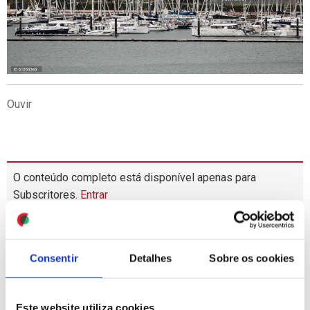
Ouvir
O conteúdo completo está disponível apenas para
Subscritores.
Entrar
MAIS
LIDAS
Consentir
Detalhes
Sobre os cookies
1
Calema e Diogo Piçarra são cabeças de cartaz na
Feira do Ano de Montemor-o-Velho
Este website utiliza cookies