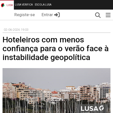
LUSA VERIFICA
ESCOLA LUSA
LUSA
Pesqui
Me
Registe-se
Entrar
02-06-2026 19:03
Hoteleiros com menos
confiança para o verão face à
instabilidade geopolítica