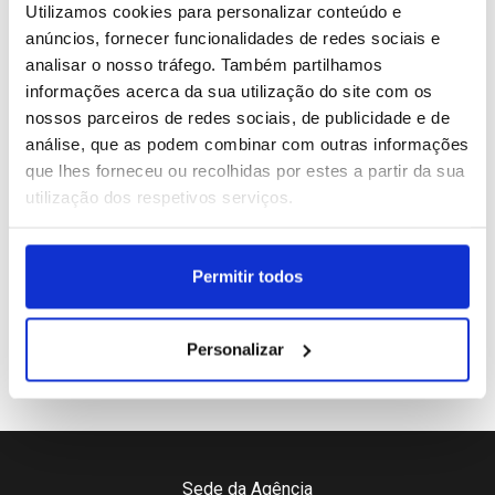
Utilizamos cookies para personalizar conteúdo e
anúncios, fornecer funcionalidades de redes sociais e
3
Meta entra em mercado da programação IA dominado
analisar o nosso tráfego. Também partilhamos
pela Anthropic e OpenAI
informações acerca da sua utilização do site com os
nossos parceiros de redes sociais, de publicidade e de
4
"Turandot" de Puccini abre hoje o 7.º OperaFest que
análise, que as podem combinar com outras informações
se estende até setembro
que lhes forneceu ou recolhidas por estes a partir da sua
utilização dos respetivos serviços.
5
SeixalJazz marcado de 08 a 17 de outubro com
Jason Moran, Myra Melford e Camilla George
Permitir todos
Personalizar
Sede da Agência