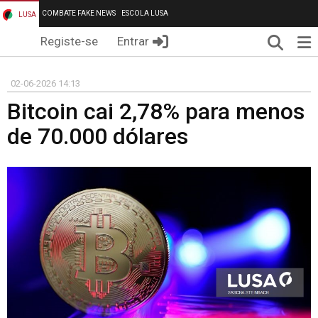
COMBATE FAKE NEWS
ESCOLA LUSA
LUSA
Pesqui
Me
Registe-se
Entrar
02-06-2026 14:13
Bitcoin cai 2,78% para menos
de 70.000 dólares