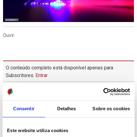
Ouvir
O conteúdo completo está disponível apenas para
Subscritores.
Entrar
MAIS
LIDAS
1
RTP suspende preventivamente atribuição de novos
Consentir
Detalhes
Sobre os cookies
subsídios na sequência de relatório da IGF
2
Peça "Cock" com encenação de Ricardo Neves-Neves
Este website utiliza cookies
estreia-se no Teatro Maria Matos