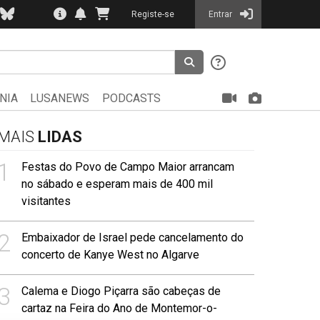
Registe-se
Entrar
NIA
LUSANEWS
PODCASTS
MAIS
LIDAS
1
Festas do Povo de Campo Maior arrancam
no sábado e esperam mais de 400 mil
visitantes
2
Embaixador de Israel pede cancelamento do
concerto de Kanye West no Algarve
3
Calema e Diogo Piçarra são cabeças de
cartaz na Feira do Ano de Montemor-o-