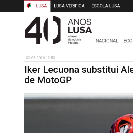
LUSA
LUSA VERIFICA
ESCOLA LUSA
NACIONAL
ECO
02-06-2026 12:50
Iker Lecuona substitui A
de MotoGP