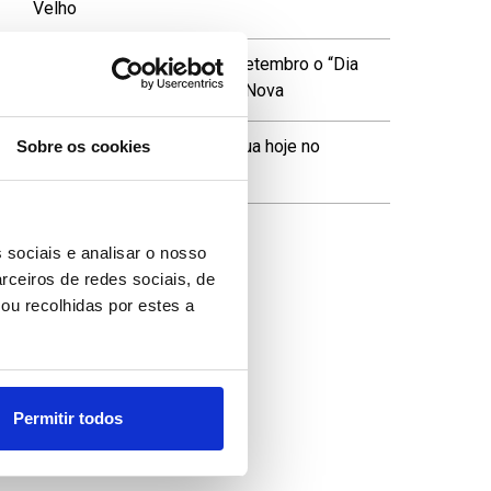
Velho
4
Boom Festival estreia em setembro o “Dia
da Boomland” em Idanha-a-Nova
5
'Rapper' Kanye West (Ye) atua hoje no
Sobre os cookies
Estádio do Algarve
 sociais e analisar o nosso
rceiros de redes sociais, de
ou recolhidas por estes a
Permitir todos