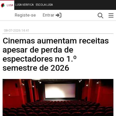
LUSA VERIFICA
ESCOLA LUSA
LUSA
Pesqui
Me
Registe-se
Entrar
08-07-2026 14:41
Cinemas aumentam receitas
apesar de perda de
espectadores no 1.º
semestre de 2026