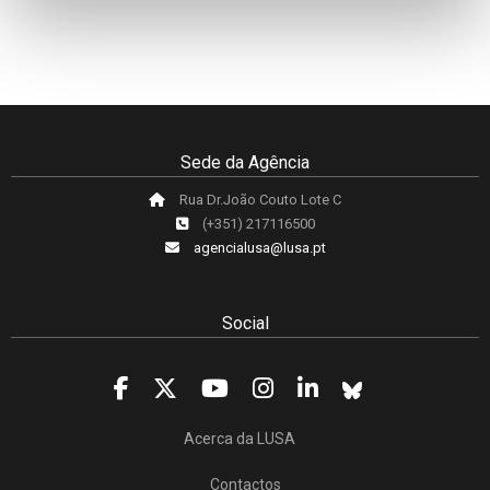
Sede da Agência
Rua Dr.João Couto Lote C
(+351) 217116500
agencialusa@lusa.pt
Social
Acerca da LUSA
Contactos