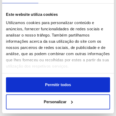
MAIS
LIDAS
1
Calema e Diogo Piçarra são cabeças de cartaz na
Este website utiliza cookies
Feira do Ano de Montemor-o-Velho
Utilizamos cookies para personalizar conteúdo e
anúncios, fornecer funcionalidades de redes sociais e
2
Festas do Povo de Campo Maior arrancam no sábado
analisar o nosso tráfego. Também partilhamos
e esperam mais de 400 mil visitantes
informações acerca da sua utilização do site com os
nossos parceiros de redes sociais, de publicidade e de
3
Festas do Povo de Campo Maior começam hoje e
análise, que as podem combinar com outras informações
esperam mais de 400 mil visitantes
que lhes forneceu ou recolhidas por estes a partir da sua
utilização dos respetivos serviços.
4
Boom Festival estreia em setembro o “Dia da
Boomland” em Idanha-a-Nova
Permitir todos
5
Olaria Negra de Bisalhães já tem indicação geográfica
da União Europeia
Personalizar