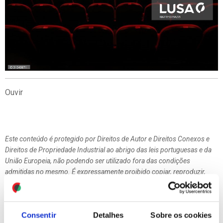
Ouvir
Este conteúdo é protegido por Direitos de Autor e Direitos Conexos e
Direitos de Propriedade Industrial ao abrigo das leis portuguesas e da
União Europeia, não podendo ser utilizado fora das condições
admitidas no mesmo. É expressamente proibido copiar, reproduzir,
modificar, exibir, transmitir ou divulgar, por qualquer forma ou para
qualquer fim os conteúdos deste site, sem prévia e devida autorização
da LUSA.
Consentir
Detalhes
Sobre os cookies