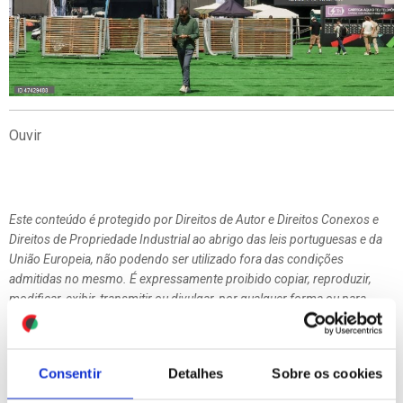
Ouvir
Este conteúdo é protegido por Direitos de Autor e Direitos Conexos e
Direitos de Propriedade Industrial ao abrigo das leis portuguesas e da
União Europeia, não podendo ser utilizado fora das condições
admitidas no mesmo. É expressamente proibido copiar, reproduzir,
modificar, exibir, transmitir ou divulgar, por qualquer forma ou para
qualquer fim os conteúdos deste site, sem prévia e devida autorização
da LUSA.
Consentir
Detalhes
Sobre os cookies
MAIS
LIDAS