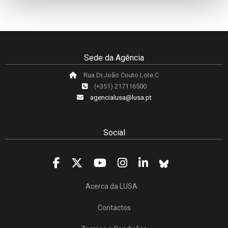
Sede da Agência
Rua Dr.João Couto Lote C
(+351) 217116500
agencialusa@lusa.pt
Social
Acerca da LUSA
Contactos