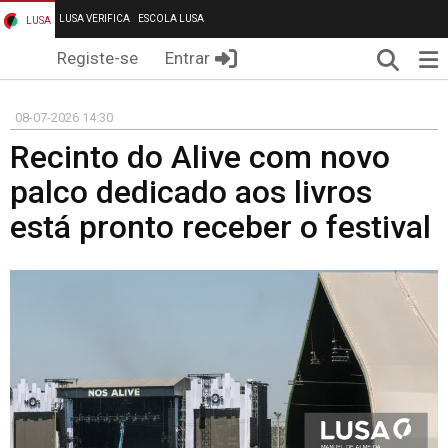
LUSA VERIFICA
ESCOLA LUSA
LUSA
Pesqui
Me
Registe-se
Entrar
08-07-2026 14:30
Recinto do Alive com novo
palco dedicado aos livros
está pronto receber o festival