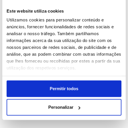
1
Festas do Povo de Campo Maior arrancam no sábado
e esperam mais de 400 mil visitantes
Este website utiliza cookies
Utilizamos cookies para personalizar conteúdo e
2
Embaixador de Israel pede cancelamento do concerto
anúncios, fornecer funcionalidades de redes sociais e
de Kanye West no Algarve
analisar o nosso tráfego. Também partilhamos
informações acerca da sua utilização do site com os
3
Calema e Diogo Piçarra são cabeças de cartaz na
nossos parceiros de redes sociais, de publicidade e de
Feira do Ano de Montemor-o-Velho
análise, que as podem combinar com outras informações
que lhes forneceu ou recolhidas por estes a partir da sua
4
utilização dos respetivos serviços.
Boom Festival estreia em setembro o “Dia da
Boomland” em Idanha-a-Nova
Permitir todos
5
'Rapper' Kanye West (Ye) atua hoje no Estádio do
Algarve
Personalizar